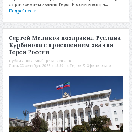
с присвоением звания Героя России месяц н...
Подробнее
Сергей Меликов поздравил Руслана
Курбанова с присвоением звания
Героя России
Публикация:
Альберт Мехтиханов
Дата:
22 октября, 2022 в 13:30
в:
Герои Z
,
Официально