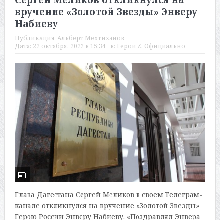
Сергей Меликов откликнулся на
вручение «Золотой Звезды» Энверу
Набиеву
Публикация:
Альберт Мехтиханов
Дата:
22 октября, 2022 в 15:34
в:
Герои Z
,
Официально
Глава Дагестана Сергей Меликов в своем Телеграм-
канале откликнулся на вручение «Золотой Звезды»
Герою России Энверу Набиеву. «Поздравлял Энвера