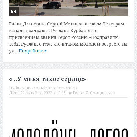
Глава Дагестана Сергей Меликов в своем Телеграм-
канале поздравил Руслана Курбанова с
присвоением звания Героя России. «Поздравляю
тебя, Руслан, с тем, что в таком молодом возрасте ты
уд...
Подробнее
«…У меня такое сердце»
Публикация:
Альберт Мехтиханов
Дата:
22 октября, 2022 в 13:05
в:
Герои Z
,
Официально