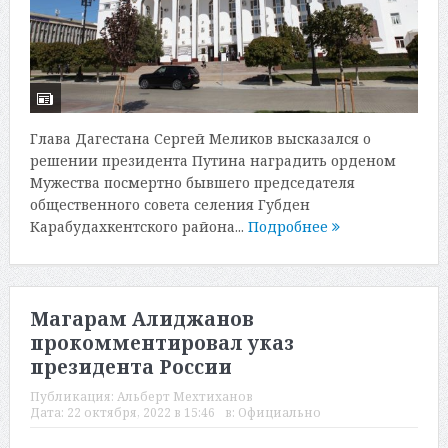
Глава Дагестана Сергей Меликов высказался о
решении президента Путина наградить орденом
Мужества посмертно бывшего председателя
общественного совета селения Губден
Карабудахкентского района...
Подробнее
Магарам Алиджанов
прокомментировал указ
президента России
Публикация:
Альберт Мехтиханов
Дата:
22 октября, 2022 в 15:46
в:
Официально