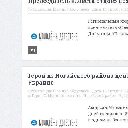
Председатель «Совета отцов» по
Публикация:
Шамиль Абдуллаев
Дата:
16 октября, 20
Региональный коор
председатель «Сов
Днём отца. «Поздр
Герой из Ногайского района цен
Украине
Публикация:
Шамиль Абдуллаев
Дата:
16 октября, 20
в:
Герои Z
,
Муниципалитеты
,
Ногайский район
,
Офиц
Амирхан Мурзагель
дней специальной 
В одном из боев он