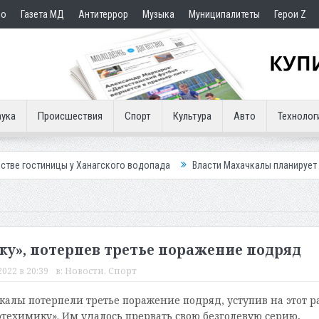
но
Газета МД
Антитеррор
Музыка
Муниципалитеты
Герои Z
ука
Происшествия
Спорт
Культура
Авто
Технолог
 у Ханагского водопада
Власти Махачкалы планирует внедрить новую
у», потерпев третье поражение подряд
022 в 20:39
в:
Новости
,
Спорт
лы потерпели третье поражение подряд, уступив на этот ра
ехимику». Им удалось прервать свою безголевую серию,