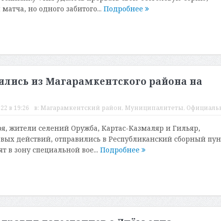
атча, но одного забитого...
Подробнее
лись из Магарамкентского района на
22 в 19:26
в:
Магарамкентский район
,
Муниципалитеты
,
Официаль
бря, жители селений Оружба, Картас-Казмаляр и Гильяр,
ых действий, отправились в Республиканский сборный пун
ят в зону специальной вое...
Подробнее