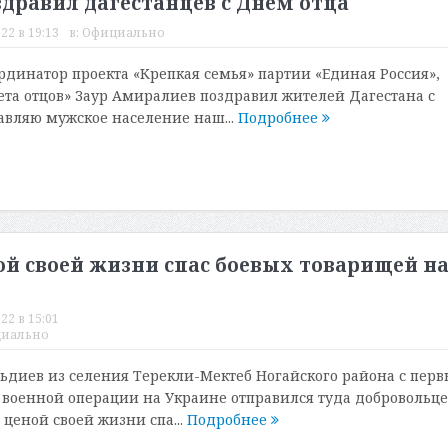
здравил дагестанцев с Днём отца
22 в 19:13
в:
Официально
динатор проекта «Крепкая семья» партии «Единая Россия»,
ета отцов» Заур Амиралиев поздравил жителей Дагестана с
авляю мужское население наш...
Подробнее
ой своей жизни спас боевых товарищей н
22 в 15:01
иально
диев из селения Терекли-Мектеб Ногайского района с перв
военной операции на Украине отправился туда добровольце
 ценой своей жизни спа...
Подробнее