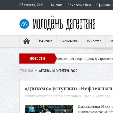
07 августа, 2026
Мнение
Поколение Next
Официаль
Политика
Экономика
Общество
На
кого легионера
НОВОСТИ
Вынесен приговор по делу о строительстве гостиницы
ГЛАВНАЯ
АРХИВЫ16 ОКТЯБРЯ, 2022
«Динамо» уступило «Нефтехимик
Публикация:
Альберт Мехтиханов
Дата:
16 октября, 2
Динамовцы Махачка
Нижнекамске «Нефт