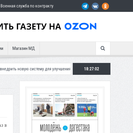
Военная служба по контракту
ии
Магазин МД
 систему для улучшения ситуации с парковками
18:27:04
Махачкалинское «Ди
з в