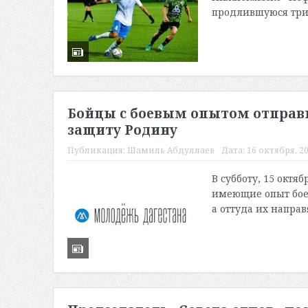
продлившуюся три м
Бойцы с боевым опытом отправи
защиту Родину
Публикация:
Шамиль Абдуллаев
Дата:
16 октября, 20
В субботу, 15 октя
имеющие опыт боев
а оттуда их направ