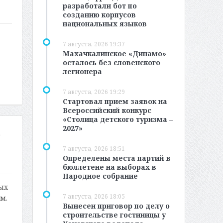
разработали бот по
созданию корпусов
национальных языков
7 августа, 2026 19:37
Махачкалинское «Динамо»
осталось без словенского
легионера
7 августа, 2026 19:29
Стартовал прием заявок на
Всероссийский конкурс
«Столица детского туризма –
2027»
а
7 августа, 2026 18:51
Определены места партий в
бюллетене на выборах в
Народное собрание
ых
7 августа, 2026 18:05
м.
Вынесен приговор по делу о
строительстве гостиницы у