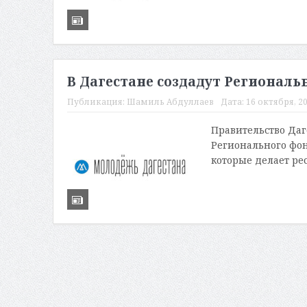
В Дагестане создадут Регионал
Публикация:
Шамиль Абдуллаев
Дата:
16 октября, 20
Правительство Даг
Регионального фон
которые делает рес