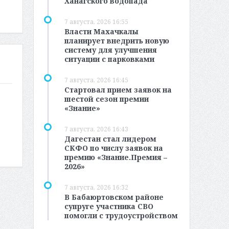
Ханагского водопада
7 августа, 2026 16:55
Власти Махачкалы
планирует внедрить новую
систему для улучшения
ситуации с парковками
7 августа, 2026 16:45
Стартовал прием заявок на
шестой сезон премии
«Знание»
7 августа, 2026 16:43
Дагестан стал лидером
СКФО по числу заявок на
премию «Знание.Премия –
2026»
7 августа, 2026 16:32
В Бабаюртовском районе
супруге участника СВО
помогли с трудоустройством