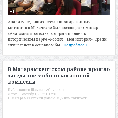
Анализу недавних несанкционированных
митингов в Махачкале был посвящен семинар
«Анатомия протеста», который прошел в
историческом парке «Россия – моя история». Среди
слушателей в основном бы...
Подробнее
В Магарамкентском районе прошло
заседание мобилизационной
комиссии
Публикация:
Шамиль Абдуллаев
Дата:
05 октября, 2022 в 17:31
в:
Магарамкентский район
,
Муниципалитеты