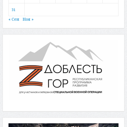
31
« Сен
Ноя »