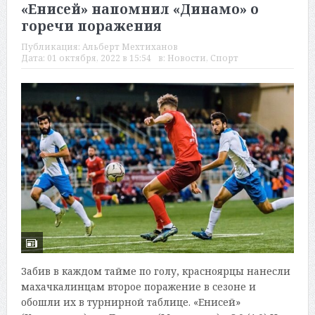
«Енисей» напомнил «Динамо» о
горечи поражения
Публикация:
Альберт Мехтиханов
Дата:
01 октября, 2022 в 15:54
в:
Новости
,
Спорт
Забив в каждом тайме по голу, красноярцы нанесли
махачкалинцам второе поражение в сезоне и
обошли их в турнирной таблице. «Енисей»