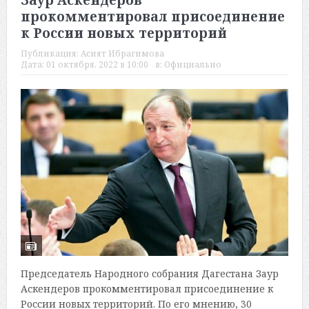
Заур Аскендеров
прокомментировал присоединение
к России новых территорий
Публикация:
Асият Ибрагимова
Дата:
01 октября, 2022 в 10:00
в:
Официально
Председатель Народного собрания Дагестана Заур
Аскендеров прокомментировал присоединение к
России новых территорий. По его мнению, 30