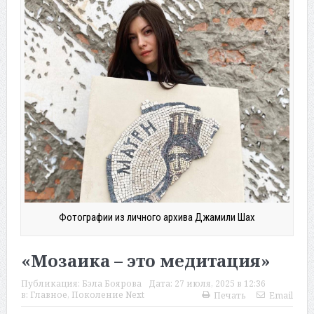
Фотографии из личного архива Джамили Шах
«Мозаика – это медитация»
Публикация:
Бэла Боярова
Дата:
27 июля, 2025 в 12:36
в:
Главное
,
Поколение Next
Печать
Email