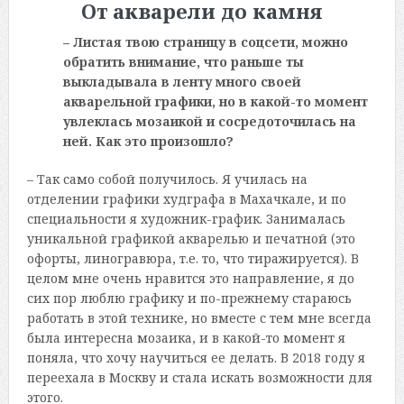
От акварели до камня
– Листая твою страницу в соцсети, можно
обратить внимание, что раньше ты
выкладывала в ленту много своей
акварельной графики, но в какой-то момент
увлеклась мозаикой и сосредоточилась на
ней. Как это произошло?
– Так само собой получилось. Я училась на
отделении графики худграфа в Махачкале, и по
специальности я художник-график. Занималась
уникальной графикой акварелью и печатной (это
офорты, линогравюра, т.е. то, что тиражируется). В
целом мне очень нравится это направление, я до
сих пор люблю графику и по-прежнему стараюсь
работать в этой технике, но вместе с тем мне всегда
была интересна мозаика, и в какой-то момент я
поняла, что хочу научиться ее делать. В 2018 году я
переехала в Москву и стала искать возможности для
этого.