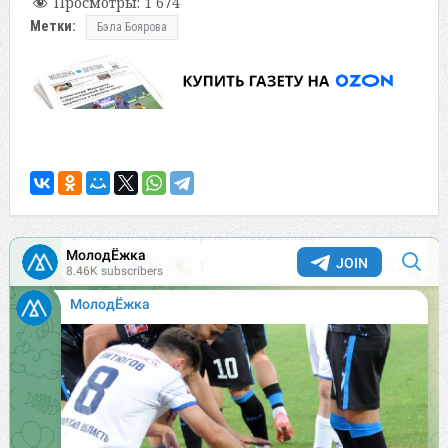
Просмотры:
1 674
Метки:
Бэла Боярова