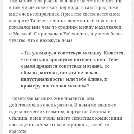
Там много невероятно больших настенных мозаик,
в том числе советского периода. И сам город тоже
мне очень понравился. При всем своем восточном
колорите Ташкент очень современный город, он
показался мне чем-то средним между Махачкалой
и Москвой. Я приехала в Узбекистан, и у меня было
чувство, что я нахожусь дома.
– Ты упомянула советскую мозаику. Кажется,
что сегодня проснулся интерес к ней. Тебе
самой нравится советская мозаика, ее
образы, мотивы, вот эта ее некая
индустриальность? Или тебе ближе, к
примеру, восточная мозаика?
– Советская мозаика мне нравится, она
действительно очень разная. И помимо каких-то
идеологических сюжетов, портретов Ленина и
Сталина, в ней очень много сюжетных композиций,
посвященных теме семьи, природы, какой-то
красоты.