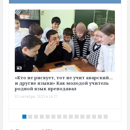
«Кто не рискует, тот не учит аварский…
К
и другие языки» Как молодой учитель
и
родной язык преподавал
м
в
02 октября, 2023 в 16:27
1