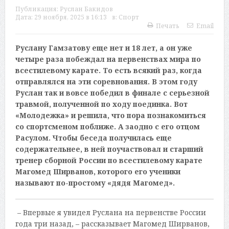
Публикация:
Руслан Бакидов
Дата:
29 ноября, 2025 в 16:13
в:
Спорт
Печать
Email
Руслану Гамзатову еще нет и 18 лет, а он уже
четыре раза побеждал на первенствах мира по
всестилевому карате. То есть всякий раз, когда
отправлялся на эти соревнования. В этом году
Руслан так и вовсе победил в финале с серьезной
травмой, полученной по ходу поединка. Вот
«Молодежка» и решила, что пора познакомиться
со спортсменом поближе. А заодно с его отцом
Расулом. Чтобы беседа получилась еще
содержательнее, в ней поучаствовал и старший
тренер сборной России по всестилевому карате
Магомед Ширванов, которого его ученики
называют по-простому «дядя Магомед».
– Впервые я увидел Руслана на первенстве России
года три назад, – рассказывает Магомед Ширванов,