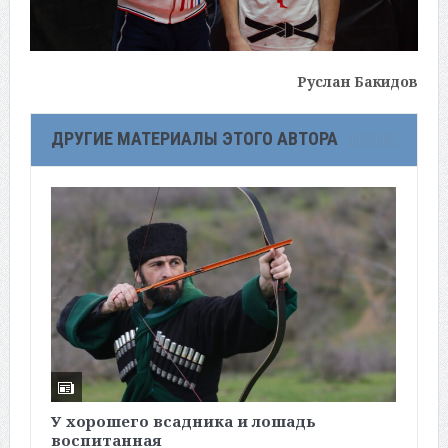
Руслан Бакидов
ДРУГИЕ МАТЕРИАЛЫ ЭТОГО АВТОРА
У хорошего всадника и лошадь
«
воспитанная
п