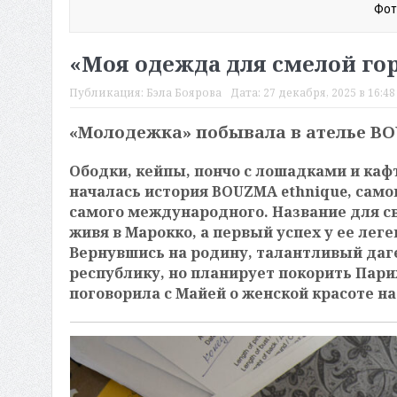
Фот
«Моя одежда для смелой го
Публикация:
Бэла Боярова
Дата:
27 декабря, 2025 в 16:48
«Молодежка» побывала в ателье
BO
Ободки, кейпы, пончо с лошадками и каф
началась история
BOUZMA ethnique
, сам
самого международного. Название для с
живя в Марокко, а первый успех у ее лег
Вернувшись на родину, талантливый даг
республику, но планирует покорить Пар
поговорила с Майей о женской красоте н