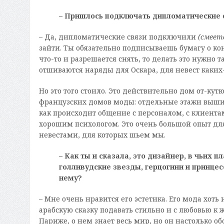
– Пришлось подключать дипломатические 
– Да, дипломатические связи подключили
(смеет
зайти. Ты обязательно подписываешь бумагу о ко
что-то и разрешается снять, то делать это нужно 
отшиваются наряды для Оскара, для невест каких
Но это того стоило. Это действительно дом от-ку
французских домов моды: отдельные этажи вышив
как происходит общение с персоналом, с клиентам
хорошим психологом. Это очень большой опыт для 
невестами, для которых шьем мы.
– Как ты и сказала, это дизайнер, в чьих 
голливудские звезды, герцогини и принце
нему?
– Мне очень нравится его эстетика. Его мода хоть 
арабскую сказку подавать стильно и с любовью к 
Париже, о нем знает весь мир, но он настолько о