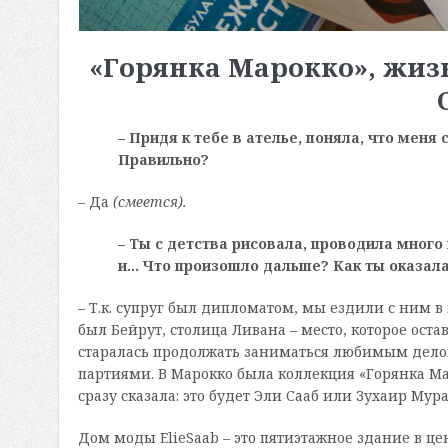
«Горянка Марокко», жизн
– Придя к тебе в ателье, поняла, что меня
Правильно?
– Да
(смеется).
– Ты с детства рисовала, проводила много
и… Что произошло дальше? Как ты оказала
– Т.к. супруг был дипломатом, мы ездили с ним 
был Бейрут, столица Ливана – место, которое остав
старалась продолжать заниматься любимым дело
партиями. В Марокко была коллекция «Горянка Ма
сразу сказала: это будет Эли Сааб или Зухаир Мура
Дом моды ElieSaab – это пятиэтажное здание в цен