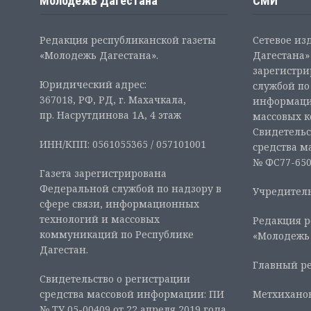
Молодежь Дагестана
СМИ
Редакция республиканской газеты
Сетевое из
«Молодежь Дагестана».
Дагестана» 
зарегистр
Юридический адрес:
службой по
367018, РФ, РД, г. Махачкала,
информаци
пр. Насрутдинова 1А, 4 этаж
массовых 
Свидетельс
ИНН/КПП: 0561055365 / 057101001
средства м
№ ФС77-6507
Газета зарегистрирована
Федеральной службой по надзору в
Учредитель
сфере связи, информационных
технологий и массовых
Редакция р
коммуникаций по Республике
«Молодежь
Дагестан.
Главный ре
Свидетельство о регистрации
средства массовой информации: ПИ
Метхиханов
№ ТУ 05-00409 от 22 апреля 2019 года