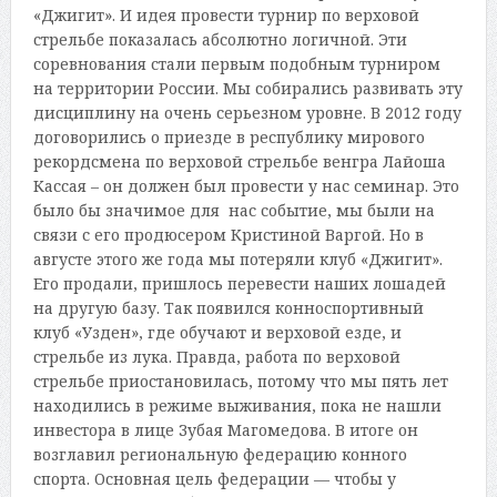
«Джигит». И идея провести турнир по верховой
стрельбе показалась абсолютно логичной. Эти
соревнования стали первым подобным турниром
на территории России. Мы собирались развивать эту
дисциплину на очень серьезном уровне. В 2012 году
договорились о приезде в республику мирового
рекордсмена по верховой стрельбе венгра Лайоша
Кассая – он должен был провести у нас семинар. Это
было бы значимое для нас событие, мы были на
связи с его продюсером Кристиной Варгой. Но в
августе этого же года мы потеряли клуб «Джигит».
Его продали, пришлось перевести наших лошадей
на другую базу. Так появился конноспортивный
клуб «Узден», где обучают и верховой езде, и
стрельбе из лука. Правда, работа по верховой
стрельбе приостановилась, потому что мы пять лет
находились в режиме выживания, пока не нашли
инвестора в лице Зубая Магомедова. В итоге он
возглавил региональную федерацию конного
спорта. Основная цель федерации — чтобы у