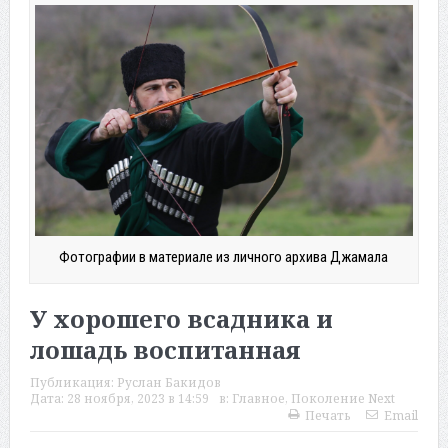
Фотографии в материале из личного архива Джамала
У хорошего всадника и
лошадь воспитанная
Публикация:
Руслан Бакидов
Дата:
28 ноября, 2023 в 14:59
в:
Главное
,
Поколение Next
Печать
Email