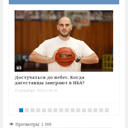
Достучаться до небес. Когда
«
дагестанцы заиграют в НБА?
п
23 декабря, 2023 в 16:50
2
Просмотры:
1 368