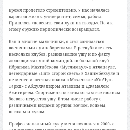
Время пролетело стремительно. У нас началась
взрослая жизнь: университет, семья, работа.
Пришлось «повесить свои луки на гвоздь». Но я к
этому оружию периодически возвращался.
Как и многие мальчишки, я стал заниматься
восточными единоборствами. В республике есть
несколько клубов, развивающие ушу и по факту
являющиеся одной командой: небольшой клуб
Ибрагима Махтибекова «Муслимаул» в Атланауле,
легендарные «Пять сторон света» в Халимбекауле и
не менее известная школа в Махачкале «ЮнЧун-
Тарки» с Абдулкадыром Атаевым и Джамалом
Ажигиреем. Спортсмены осваивают там все нюансы
боевого искусства ушу. В том числе работу с
различными видами оружия: мечом, копьем,
посохом и луком.
Профессиональный лук у меня появился в 2000-х.