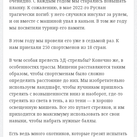
очевидно. С каждым годом мы старались повышать
планку. К сожалению, в мае 2022-го Руслан
трагически погиб: у него случился инсульт за рулем,
и он вместе с машиной упал в каньон. В том же году
мы посвятили турнир его памяти.
В этом году мы провели его уже в седьмой раз. К
нам приехали 250 спортсменов из 18 стран.
В чем особая прелесть 3Д-стрельбы? Конечно же, в
особенностях трассы. Мишени расставляются таким
образом, чтобы спортсменам было сложно
определить расстояние до них. Мы изобретательно
используем ландшафт, чтобы лучникам пришлось
стрелять с возвышенности вниз и наоборот, где-то
стрелять из света в тень, а из тени — в хорошо
освещенную мишень. Все это путает стрелков, и им
приходится по максимуму использовать все свои
навыки, чтобы набрать нужные баллы.
Есть ведь много охотников, которые грезят испытать