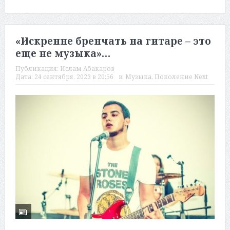
«Искренне бренчать на гитаре – это
еще не музыка»…
Публикация:
Ислам Абакаров
Дата:
24 сентября, 2023 в 20:56
в:
Музыка
,
Поколение Next