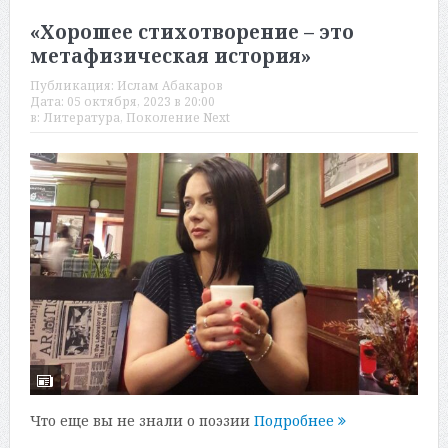
«Хорошее стихотворение – это
метафизическая история»
Публикация:
Ислам Абакаров
Дата:
05 октября, 2023 в 20:00
в:
Литература
,
Поколение Next
Что еще вы не знали о поэзии
Подробнее