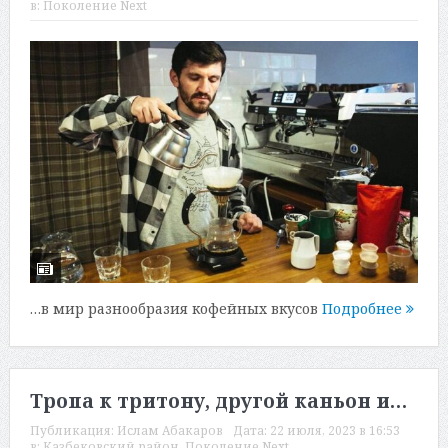
в:
Поколение Next
…в мир разнообразия кофейных вкусов
Подробнее
Тропа к тритону, другой каньон и…
Публикация:
Ислам Абакаров
Дата:
22 июля, 2023 в 16:53
в:
Казбековский район
,
Поколение Next