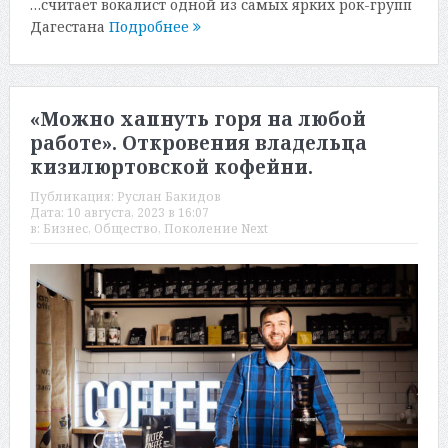
…считает вокалист одной из самых ярких рок-групп
Дагестана
Подробнее
«Можно хапнуть горя на любой
работе». Откровения владельца
кизилюртовской кофейни.
Публикация:
Руслан Бакидов
Дата:
10 августа, 2023 в 16:07
в:
Бизнес
,
Общество
,
Поколение Next