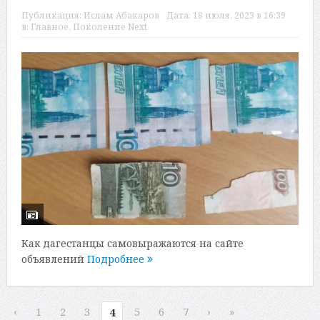
Публикация:
Ислам Абакаров
Дата:
18 июля, 2023 в 16:39
в:
Главное
,
Поколение Next
Как дагестанцы самовыражаются на сайте
объявлений
Подробнее
‹
1
2
3
5
6
7
›
»
4