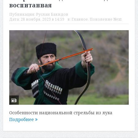
воспитанная
Публикация:
Руслан Бакидов
Дата:
28 ноября, 2023 в 14:59
в:
Главное
,
Поколение Next
Особенности национальной стрельбы из лука
Подробнее