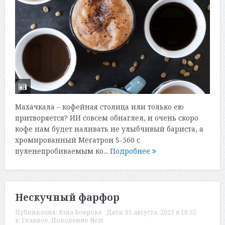
Махачкала – кофейная столица или только ею
притворяется? ИИ совсем обнаглел, и очень скоро
кофе нам будет наливать не улыбчивый бариста, а
хромированный Мегатрон S-560 с
пуленепробиваемым ко...
Подробнее
Нескучный фарфор
Публикация:
Бэла Боярова
Дата:
01 августа, 2023 в 18:52
в:
Главное
,
Поколение Next