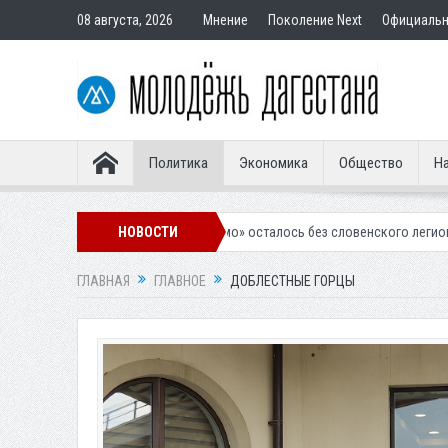
08 августа, 2026
Мнение
Поколение Next
Официаль
Политика
Экономика
Общество
На
алинское «Динамо» осталось без словенского легионера
НОВОСТИ
Вынесен пр
ГЛАВНАЯ
ГЛАВНОЕ
ДОБЛЕСТНЫЕ ГОРЦЫ