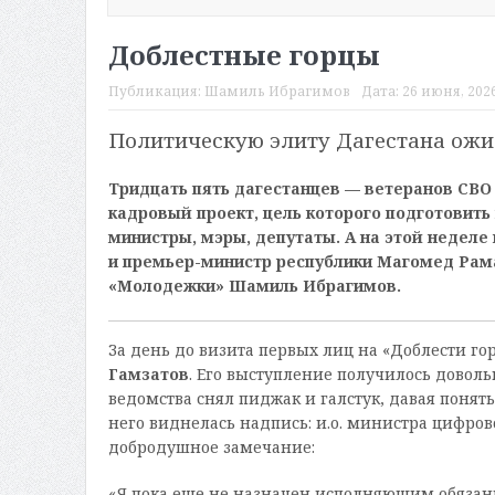
Доблестные горцы
Публикация:
Шамиль Ибрагимов
Дата:
26 июня, 2026
Политическую элиту Дагестана ожи
Тридцать пять дагестанцев — ветеранов СВО
кадровый проект, цель которого подготовить 
министры, мэры, депутаты. А на этой неделе
и премьер-министр республики Магомед Рама
«Молодежки» Шамиль Ибрагимов.
За день до визита первых лиц на «Доблести го
Гамзатов
. Его выступление получилось довол
ведомства снял пиджак и галстук, давая понят
него виднелась надпись: и.о. министра цифров
добродушное замечание:
«Я пока еще не назначен исполняющим обязан