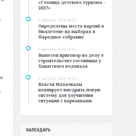
«Столица детского туризма –
2027»
о
7 августа, 2026 18:51
Определены места партий в
бюллетене на выборах в
Народное собрание
7 августа, 2026 18:05
Вынесен приговор по делу о
строительстве гостиницы у
Ханагского водопада
ты
7 августа, 2026 16:55
Власти Махачкалы
планирует внедрить новую
к
систему для улучшения
ситуации с парковками
КАЛЕНДАРЬ