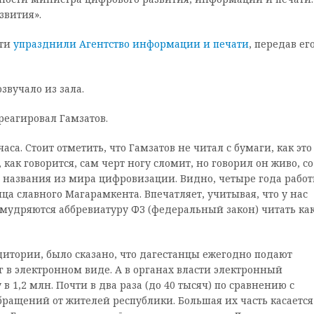
звития».
сти
упразднили Агентство информации и печати
, передав ег
вучало из зала.
реагировал Гамзатов.
са. Стоит отметить, что Гамзатов не читал с бумаги, как это
как говорится, сам черт ногу сломит, но говорил он живо, со
 названия из мира цифровизации. Видно, четыре года рабо
а славного Магарамкента. Впечатляет, учитывая, что у нас
умудряются аббревиатуру ФЗ (федеральный закон) читать ка
дитории, было сказано, что дагестанцы ежегодно подают
г в электронном виде. А в органах власти электронный
в 1,2 млн. Почти в два раза (до 40 тысяч) по сравнению с
ащений от жителей республики. Большая их часть касается