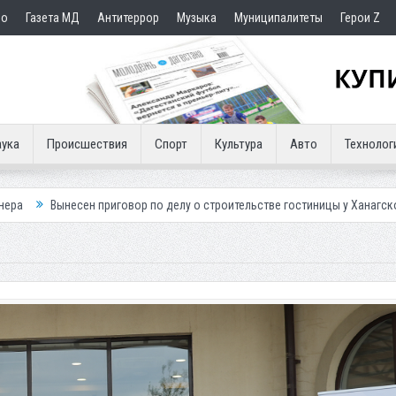
но
Газета МД
Антитеррор
Музыка
Муниципалитеты
Герои Z
ука
Происшествия
Спорт
Культура
Авто
Технолог
иговор по делу о строительстве гостиницы у Ханагского водопада
В