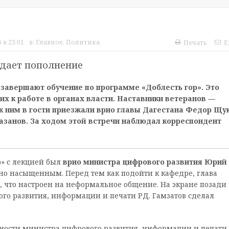
 в 23:01
в:
Главное
,
Политика
Печать
E
дает пополнение
 завершают обучение по программе «Доблесть гор». Это
их к работе в органах власти. Наставники ветеранов —
 к ним в гости приезжали врио главы Дагестана Федор Щу
занов. За ходом этой встречи наблюдал корреспондент
р» с лекцией был
врио министра цифрового развития Юрий
ьно насыщенным. Перед тем как подойти к кафедре, глава
ь, что настроен на неформальное общение. На экране позади
ого развития, информации и печати РД. Гамзатов сделал
ности министра цифрового развития, информации и печати.