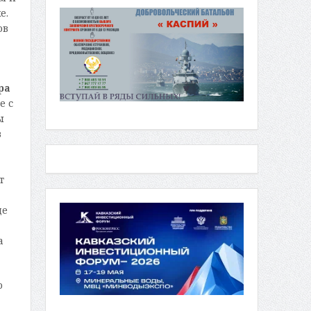
е.
ов
ра
е с
ы
в
т
де
а
о