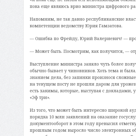
пока еще являюсь врио министра цифрового ра
Напомним, не так давно республиканские вла
компетенции ведомству Юрия Гамзатова.
— Ошибка по Фрейду, Юрий Валериевич! — проз
— Может быть. Посмотрим, как получится, — от
Выступление министра заняло чуть более получа
обычно бывает у чиновников. Хоть тема и была, 
знанием дела, без запинки произнося сложные
на текущем посту не прошли даром для уроженц
есть хакимы, которые, выступая с докладами, 
«Эф три».
Из того, что может быть интересно широкой ау
порядка 10 млн заявлений на оказание госуслу
документооборот в этом году превысил отметку 
прошлым годом выросло число электронных обр