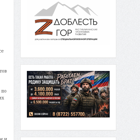
се
тов
 по
их
м и