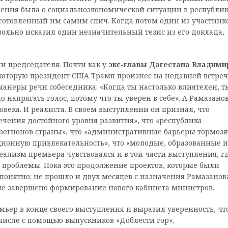
пления была о социально­экономической ситуации в республик
одготовленный им самим спич. Когда потом один из участник
евольно исказил один незначительный тезис из его доклада,
и председателя. Почти как у
экс-­главы Дагестана Владими
 которую президент США Трамп произнес на недавней встреч
анеры речи собеседника: «Когда ты настолько влиятелен, т
 напрягать голос, потому что ты уверен в себе». А Рамазано
века. И реалиста. В своем выступлении он признал, что
чения достойного уровня развития», что «республика
регионов страны», что «административные барьеры тормозя
онную привлекательность», что «молодые, образованные и
ализм премьера чувствовался и в той части выступления, г
е проблемы. Пока это продолжение проектов, которые были
понятно: не прошло и двух месяцев с назначения Рамазанов
 не завершено формирование нового кабинета министров.
мьер в конце своего выступления и выразил уверенность, чт
числе с помощью выпускников «Доблести гор».