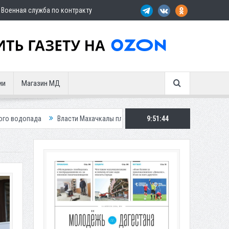
Военная служба по контракту
ии
Магазин МД
ласти Махачкалы планирует внедрить новую систему для улучшения ситуа
9:51:46