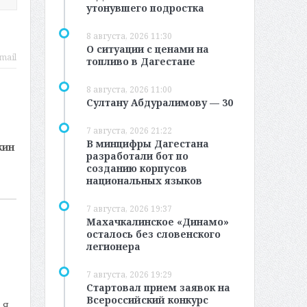
утонувшего подростка
8 августа, 2026 11:30
О ситуации с ценами на
mail
топливо в Дагестане
8 августа, 2026 11:00
Султану Абдуралимову — 30
7 августа, 2026 21:22
В минцифры Дагестана
кин
разработали бот по
созданию корпусов
национальных языков
7 августа, 2026 19:37
Махачкалинское «Динамо»
осталось без словенского
легионера
7 августа, 2026 19:29
Стартовал прием заявок на
Всероссийский конкурс
 Я