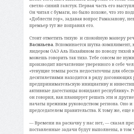
светло-­синий галстук. Первая часть его высту
Он читал с бумаги, но было похоже, что это п
«Доблести гор», задавая вопрос Рамазанову, н
премьер тут же поправил его.
Стоит отметить тихую и спокойную манеру реч
Васильева
. Вспоминается шутка­-комплимент,
лидером ОАЭ Аль Нахайяном по поводу тихой м
можешь говорить так тихо. Тебе совсем не нужно
производит впечатление уверенного в себе чело
«текущие темпы роста недостаточны для обеспе
десятилетиями находится в ряду догоняющих 
предпринимательскую инициативу и инвестици
активные дагестанцы покидают республику». Ре
он говорил, как планирует решать эти и други
начаты прежним руководством региона. Оно и 
председателем правительства. К тому же, еще
— Времени на раскачку у нас нет, — сказал пре
поставленные задачи будут выполнены, в том 