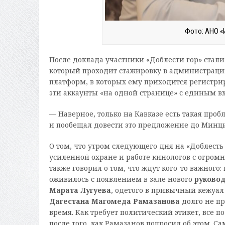
Фото: АНО «
После доклада участники «Доблести гор» стал
который проходит стажировку в администрации
платформ, в которых ему приходится регистрир
эти аккаунты «на одной странице» с единым в
— Наверное, только на Кавказе есть такая про
и пообещал довести это предложение до Минц
О том, что утром следующего дня на «Доблесть
усиленной охране и работе кинологов с огром
также говорил о том, что ждут кого-­то важного
оживилось с появлением в зале нового
руковод
Марата Лугуева
, одетого в привычный кежуал
Дагестана Магомеда Рамазанова
долго не пр
время. Как требует политический этикет, все п
после того, как Рамазанов попросил об этом. С