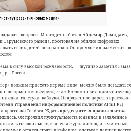
Институт развития новых медиа»
и задавать вопросы. Многодетный отец
Айдемир Дамадаев
,
 Тарумовского района, посетовал на обилие цифровых
овать своих детей-­школьников. Он предложил разместить в
ходом.
блема в силу высокой рождаемости, — шутливо заметил Гамза
ифры России.
 гор» должны приехать первые лица, можно было догадаться
ной овчаркой в конференц-­зале. Внешний вид присутствующ
: пиджаки, галстуки, каблуки. Напряженное царство протокола
ителя Управления информационной политики АГиП РД
 и кроссовки Diadora. Ждать
председателя правительства
ишлось. Он проявил пунктуальность и явился в заявленное
однялись со своих мест, включая журналистов, и сели только
ам премьер остался стоять у кафедры, одетый в черный костю