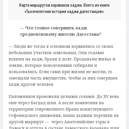
Карта маршрутов караванов хаджа. Взято из книги
«Тысячелетняя история хаджа дагестанцев».
— Что стоило совершить хадж
средневековому жителю Дагестана?
— Люди же тогда в основном кормились со своих
небольших участков земельных. Они годами
копили на хадж, брали в долг. Продавали жилье и
землю, которые поколениями собирали и
пользовались. Если сами при жизни не могли, то
завещали часть имущества, чтобы за них совершил
хадж другой человек.
Паломников провожали целыми селами. До XV века
они через Багдад шли. А после появления на
территории современного Ирана воинствующего
Сефевидского движения, наши хаджии перешли на
другой маршрут — через Анатолийские горы в
Дамаск и оттуда в составе дамасского каравана шли