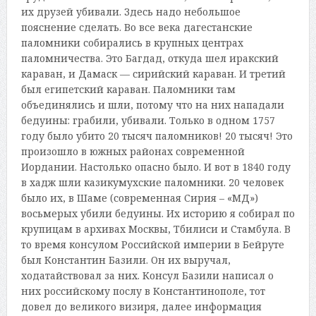
их друзей убивали. Здесь надо небольшое
пояснение сделать. Во все века дагестанские
паломники собирались в крупных центрах
паломничества. Это Багдад, откуда шел иракский
караван, и Дамаск — сирийский караван. И третий
был египетский караван. Паломники там
объединялись и шли, потому что на них нападали
бедуины: грабили, убивали. Только в одном 1757
году было убито 20 тысяч паломников! 20 тысяч! Это
произошло в южных районах современной
Иордании. Настолько опасно было. И вот в 1840 году
в хадж шли казикумухские паломники. 20 человек
было их, в Шаме (современная Сирия – «МД»)
восьмерых убили бедуины. Их историю я собирал по
крупицам в архивах Москвы, Тбилиси и Стамбула. В
то время консулом Российской империи в Бейруте
был Константин Базили. Он их выручал,
ходатайствовал за них. Консул Базили написал о
них российскому послу в Константинополе, тот
довел до великого визиря, далее информация