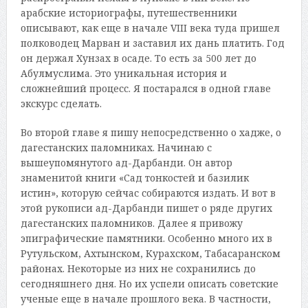
арабские историографы, путешественники
описывают, как еще в начале VIII века туда пришел
полководец Марван и заставил их дань платить. Год
он держал Хунзах в осаде. То есть за 500 лет до
Абулмуслима. Это уникальная история и
сложнейший процесс. Я постарался в одной главе
экскурс сделать.
Во второй главе я пишу непосредственно о хадже, о
дагестанских паломниках. Начинаю с
вышеупомянутого ад-Дарбанди. Он автор
знаменитой книги «Сад тонкостей и базилик
истин», которую сейчас собираются издать. И вот в
этой рукописи ад-Дарбанди пишет о ряде других
дагестанских паломников. Далее я привожу
эпиграфические памятники. Особенно много их в
Рутульском, Ахтынском, Курахском, Табасаранском
районах. Некоторые из них не сохранились до
сегодняшнего дня. Но их успели описать советские
ученые еще в начале прошлого века. В частности,