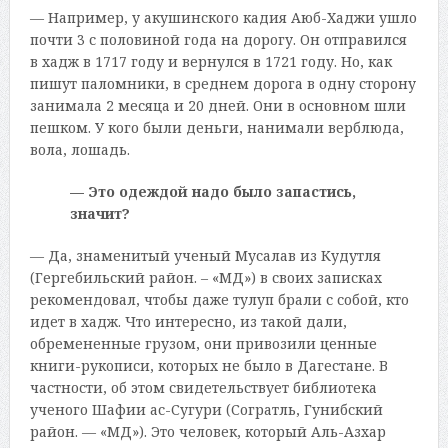
— Например, у акушинского кадия Аюб-Хаджи ушло
почти 3 с половиной года на дорогу. Он отправился
в хадж в 1717 году и вернулся в 1721 году. Но, как
пишут паломники, в среднем дорога в одну сторону
занимала 2 месяца и 20 дней. Они в основном шли
пешком. У кого были деньги, нанимали верблюда,
вола, лошадь.
— Это одеждой надо было запастись,
значит?
— Да, знаменитый ученый Мусалав из Кудутля
(Гергебильский район. – «МД») в своих записках
рекомендовал, чтобы даже тулуп брали с собой, кто
идет в хадж. Что интересно, из такой дали,
обремененные грузом, они привозили ценные
книги-рукописи, которых не было в Дагестане. В
частности, об этом свидетельствует библиотека
ученого Шафии ас-Сугури (Согратль, Гунибский
район. — «МД»). Это человек, который Аль-Азхар