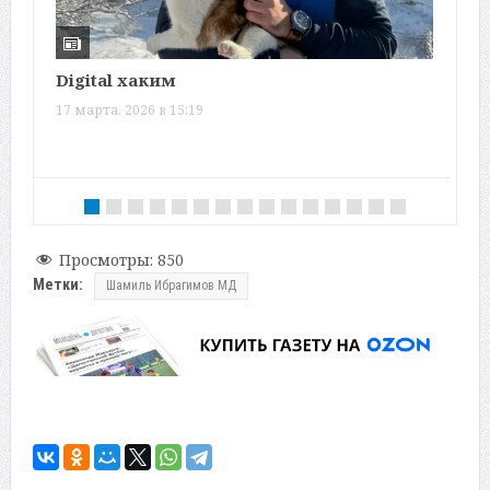
Digital хаким
Н
Х
17 марта, 2026 в 15:19
1
Просмотры:
850
Метки:
Шамиль Ибрагимов МД