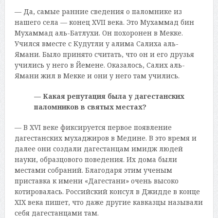
— Да, самые ранние сведения о паломнике из
нашего села — конец XVII века. Это Мухаммад бин
Мухаммад аль-Батлухи. Он похоронен в Мекке.
Учился вместе с Кудутли у алима Салиха аль-
Ямани. Было принято считать, что он и его друзья
учились у него в Йемене. Оказалось, Салих аль-
Ямани жил в Мекке и они у него там учились.
— Какая репутация была у дагестанских
паломников в святых местах?
— В XVI веке фиксируется первое появление
дагестанских мухаджиров в Медине. В это время и
далее они создали дагестанцам имидж людей
науки, образцового поведения. Их дома были
местами собраний. Благодаря этим ученым
приставка к имени «Дагестани» очень высоко
котировалась. Российский консул в Джидде в конце
XIX века пишет, что даже другие кавказцы называли
себя дагестанцами там.