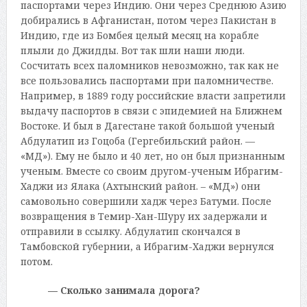
паспортами через Индию. Они через Среднюю Азию
добирались в Афганистан, потом через Пакистан в
Индию, где из Бомбея целый месяц на корабле
плыли до Джидды. Вот так шли наши люди.
Сосчитать всех паломников невозможно, так как не
все пользовались паспортами при паломничестве.
Например, в 1889 году российские власти запретили
выдачу паспортов в связи с эпидемией на Ближнем
Востоке. И был в Дагестане такой большой ученый
Абдулатип из Гоцоба (Гергебильский район. —
«МД»). Ему не было и 40 лет, но он был признанным
ученым. Вместе со своим другом-ученым Ибрагим-
Хаджи из Ялака (Ахтынский район. – «МД») они
самовольно совершили хадж через Батуми. После
возвращения в Темир-Хан-Шуру их задержали и
отправили в ссылку. Абдулатип скончался в
Тамбовской губернии, а Ибрагим-Хаджи вернулся
потом.
— Сколько занимала дорога?