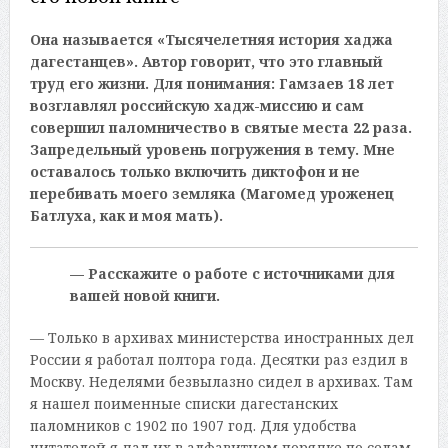
Она называется «Тысячелетняя история хаджа
дагестанцев». Автор говорит, что это главный
труд его жизни. Для понимания: Гамзаев 18 лет
возглавлял российскую хадж-миссию и сам
совершил паломничество в святые места 22 раза.
Запредельный уровень погружения в тему. Мне
оставалось только включить диктофон и не
перебивать моего земляка (Магомед уроженец
Батлуха, как и моя мать).
— Расскажите о работе с источниками для
вашей новой книги.
— Только в архивах министерства иностранных дел
России я работал полтора года. Десятки раз ездил в
Москву. Неделями безвылазно сидел в архивах. Там
я нашел поименные списки дагестанских
паломников с 1902 по 1907 год. Для удобства
читателей я дал их в алфавитном порядке по селам