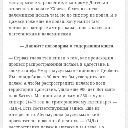
жандармское управление, к которому Дагестан
относился в начале ХХ века. Я хотел списки
паломников искать там, но до сих пор не попал. И в
Дамаск тоже еще не попал. Хочу найти там
договоры, которые амиры караванов заключали с
дагестанскими паломниками.
— Давайте поговорим о содержании книги.
— Первая глава этой книги о том, как происходил
процесс распространения ислама в Дагестане. В
эпоху халифа Умара мусульмане пришли в Дербент.
Им понадобилось 90 лет, чтобы утвердить там
ислам. А чтобы распространить ислам по всей
территории Дагестана, ушло еще 900 лет. Вот взять
наш Батлух. Мы приняли ислам в 880 году по
хиджре (1475 год по григорианскому календарю. —
«МД»). Есть соответствующая запись. Еще из
интересного. Абулмуслим (мусульманский
просветитель и военный деятель. — «МД»)
распространял ислам в Хунзахе в XIII веке. Но