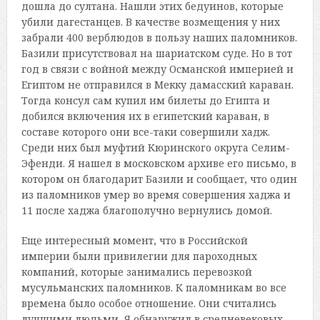
дошла до султана. Нашли этих бедуинов, которые
убили дагестанцев. В качестве возмещения у них
забрали 400 верблюдов в пользу наших паломников.
Базили присутствовал на шариатском суде. Но в тот
год в связи с войной между Османской империей и
Египтом не отправился в Мекку дамасский караван.
Тогда консул сам купил им билеты до Египта и
добился включения их в египетский караван, в
составе которого они все-таки совершили хадж.
Среди них был муфтий Кюринского округа Селим-
Эфенди. Я нашел в московском архиве его письмо, в
котором он благодарит Базили и сообщает, что один
из паломников умер во время совершения хаджа и
11 после хаджа благополучно вернулись домой.
Еще интересный момент, что в Российской
империи были привилегии для пароходных
компаний, которые занимались перевозкой
мусульманских паломников. К паломникам во все
времена было особое отношение. Они считались
лучшими людьми. Я обнаружил в средневековых