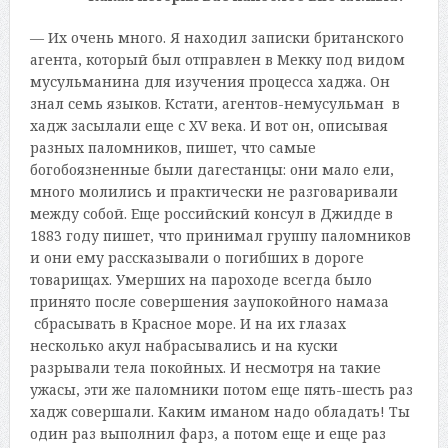
— Их очень много. Я находил записки британского
агента, который был отправлен в Мекку под видом
мусульманина для изучения процесса хаджа. Он
знал семь языков. Кстати, агентов-немусульман в
хадж засылали еще с XV века. И вот он, описывая
разных паломников, пишет, что самые
богобоязненные были дагестанцы: они мало ели,
много молились и практически не разговаривали
между собой. Еще российский консул в Джидде в
1883 году пишет, что принимал группу паломников
и они ему рассказывали о погибших в дороге
товарищах. Умерших на пароходе всегда было
принято после совершения заупокойного намаза
сбрасывать в Красное море. И на их глазах
несколько акул набрасывались и на куски
разрывали тела покойных. И несмотря на такие
ужасы, эти же паломники потом еще пять-шесть раз
хадж совершали. Каким иманом надо обладать! Ты
один раз выполнил фарз, а потом еще и еще раз