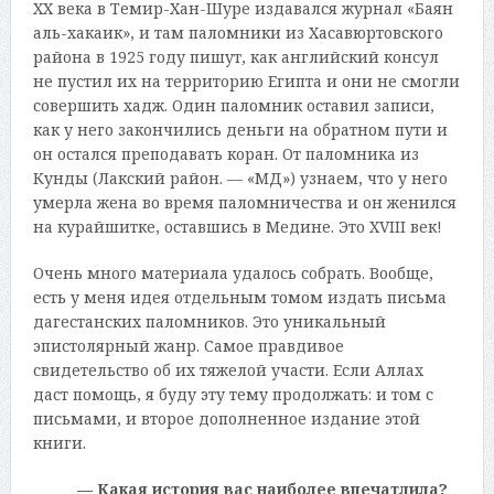
XX века в Темир-Хан-Шуре издавался журнал «Баян
аль-хакаик», и там паломники из Хасавюртовского
района в 1925 году пишут, как английский консул
не пустил их на территорию Египта и они не смогли
совершить хадж. Один паломник оставил записи,
как у него закончились деньги на обратном пути и
он остался преподавать коран. От паломника из
Кунды (Лакский район. — «МД») узнаем, что у него
умерла жена во время паломничества и он женился
на курайшитке, оставшись в Медине. Это XVIII век!
Очень много материала удалось собрать. Вообще,
есть у меня идея отдельным томом издать письма
дагестанских паломников. Это уникальный
эпистолярный жанр. Самое правдивое
свидетельство об их тяжелой участи. Если Аллах
даст помощь, я буду эту тему продолжать: и том с
письмами, и второе дополненное издание этой
книги.
— Какая история вас наиболее впечатлила?