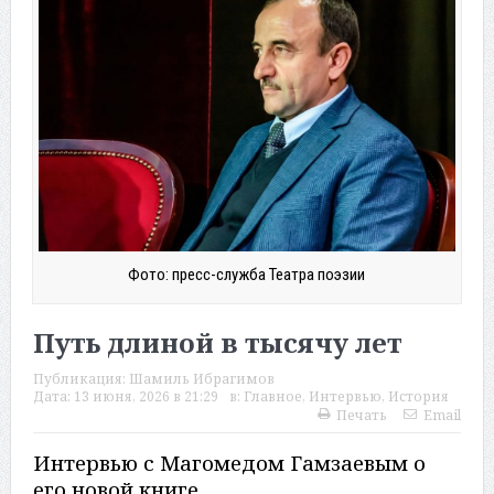
Фото: пресс-служба Театра поэзии
Путь длиной в тысячу лет
Публикация:
Шамиль Ибрагимов
Дата:
13 июня, 2026 в 21:29
в:
Главное
,
Интервью
,
История
Печать
Email
Интервью с Магомедом Гамзаевым о
его новой книге