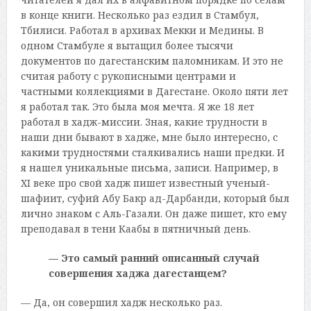
в конце книги. Несколько раз ездил в Стамбул,
Тбилиси. Работал в архивах Мекки и Медины. В
одном Стамбуле я вытащил более тысячи
документов по дагестанским паломникам. И это не
считая работу с рукописными центрами и
частными коллекциями в Дагестане. Около пяти лет
я работал так. Это была моя мечта. Я же 18 лет
работал в хадж-миссии. Зная, какие трудности в
наши дни бывают в хадже, мне было интересно, с
какими трудностями сталкивались наши предки. И
я нашел уникальные письма, записи. Например, в
XI веке про свой хадж пишет известный ученый-
шафиит, суфий Абу Бакр ад-Дарбанди, который был
лично знаком с Аль-Газали. Он даже пишет, кто ему
преподавал в тени Каабы в пятничный день.
—
Это самый ранний описанный случай
совершения хаджа дагестанцем?
— Да, он совершил хадж несколько раз.