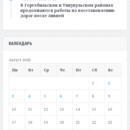
В Гергебильском и Унцукульском районах
продолжаются работы по восстановлению
дорог после ливней
КАЛЕНДАРЬ
Август 2026
Пн
Вт
Ср
Чт
Пт
Сб
Вс
1
2
3
4
5
6
7
8
9
10
11
12
13
14
15
16
17
18
19
20
21
22
23