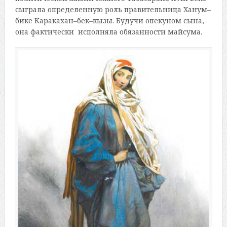
сыграла определенную роль правительница Ханум–
бике Каракахан–бек–кызы. Будучи опекуном сына,
она фактически исполняла обязанности майсума.