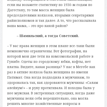
если вы возьмете статистику по 1930-м годам по
Дагестану, то там масса женщин была
председателями колхозов, вторыми секретарями
райисполкомов и так далее. А то, что рассказывала
ваша мама, – это про какой район?
– Шамильский, а тогда Советский.
– У вас права женщин в этом плане все-таки были
немножечко ограничены. Вот фотография, на
которой мои две тети на комсомольской работе в
Гунибе. Одеты по-городскому: юбки, кофты, нет
платка. Видите, какая разница? У нас в Мегебе как
раз в активе колхоза была женщина по имени
Патимат. Она когда подходила к мужчинам, то
здоровалась так, как здороваются мужчины: «Салам
алейкум!» – и руку протягивала. И походка была у
нее мужская. В экстренных ситуациях, когда даже
мужчины вели себя нерешительно, она могла
решить многие хозяйственные вопросы в