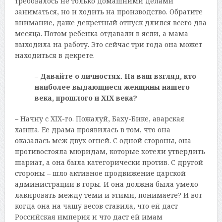
требовалось не только домашними делами
заниматься, но и ходить на производство. Обратите
внимание, даже декретный отпуск длился всего два
месяца. Потом ребенка отдавали в ясли, а мама
выходила на работу. Это сейчас три года она может
находиться в декрете.
– Давайте о личностях. На ваш взгляд, кто
наиболее выдающиеся женщины нашего
века, прошлого и XIX века?
– Начну с XIX-го. Пожалуй, Баху-Бике, аварская
ханша. Ее драма проявилась в том, что она
оказалась меж двух огней. С одной стороны, она
противостояла мюридам, которые хотели утвердить
шариат, а она была категорически против. С другой
стороны – шло активное продвижение царской
администрации в горы. И она должна была умело
лавировать между теми и этими, понимаете? И вот
когда она на чашу весов ставила, что ей даст
Российская империя и что даст ей имам