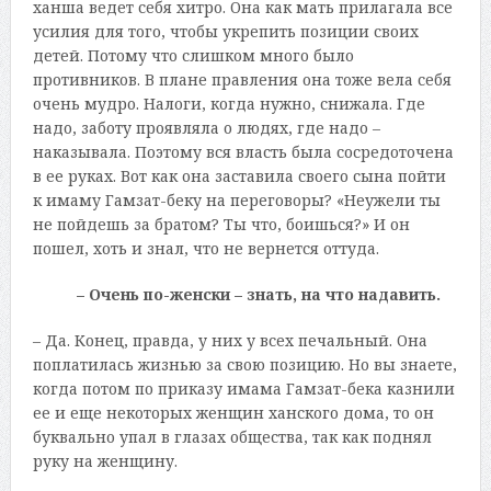
ханша ведет себя хитро. Она как мать прилагала все
усилия для того, чтобы укрепить позиции своих
детей. Потому что слишком много было
противников. В плане правления она тоже вела себя
очень мудро. Налоги, когда нужно, снижала. Где
надо, заботу проявляла о людях, где надо –
наказывала. Поэтому вся власть была сосредоточена
в ее руках. Вот как она заставила своего сына пойти
к имаму Гамзат-беку на переговоры? «Неужели ты
не пойдешь за братом? Ты что, боишься?» И он
пошел, хоть и знал, что не вернется оттуда.
– Очень по-женски – знать, на что надавить.
– Да. Конец, правда, у них у всех печальный. Она
поплатилась жизнью за свою позицию. Но вы знаете,
когда потом по приказу имама Гамзат-бека казнили
ее и еще некоторых женщин ханского дома, то он
буквально упал в глазах общества, так как поднял
руку на женщину.