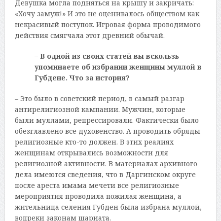
Девушка могла подняться на крышу и закричать:
«Хочу замуж!» И это не оценивалось обществом как
некрасивый поступок. Игровая форма проводимого
действия смягчала этот древний обычай.
– В одной из своих статей вы вскользь
упоминаете об избрании женщины муллой в
Губдене. Что за история?
– Это было в советский период, в самый разгар
антирелигиозной кампании. Мужчин, которые
были муллами, репрессировали. Фактически было
обезглавлено все духовенство. А проводить обряды
религиозные кто-то должен. В этих реалиях
женщинам открывались возможности для
религиозной активности. В материалах архивного
дела имеются сведения, что в Даргинском округе
после ареста имама мечети все религиозные
мероприятия проводила пожилая женщина, а
жительница селения Губден была избрана муллой,
вопреки законам шариата.