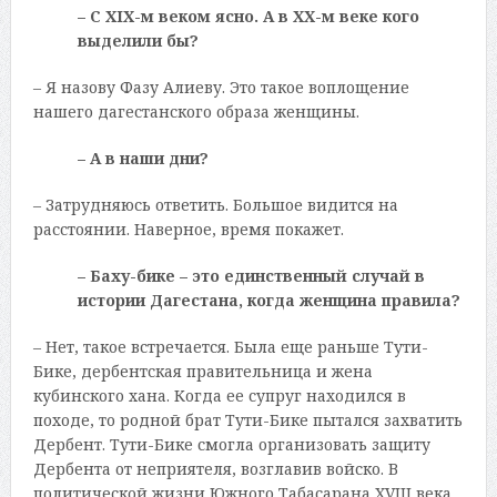
– С XIX-м веком ясно. А в ХХ-м веке кого
выделили бы?
– Я назову Фазу Алиеву. Это такое воплощение
нашего дагестанского образа женщины.
– А в наши дни?
– Затрудняюсь ответить. Большое видится на
расстоянии. Наверное, время покажет.
– Баху-бике – это единственный случай в
истории Дагестана, когда женщина правила?
– Нет, такое встречается. Была еще раньше Тути-
Бике, дербентская правительница и жена
кубинского хана. Когда ее супруг находился в
походе, то родной брат Тути-Бике пытался захватить
Дербент. Тути-Бике смогла организовать защиту
Дербента от неприятеля, возглавив войско. В
политической жизни Южного Табасарана XVIII века