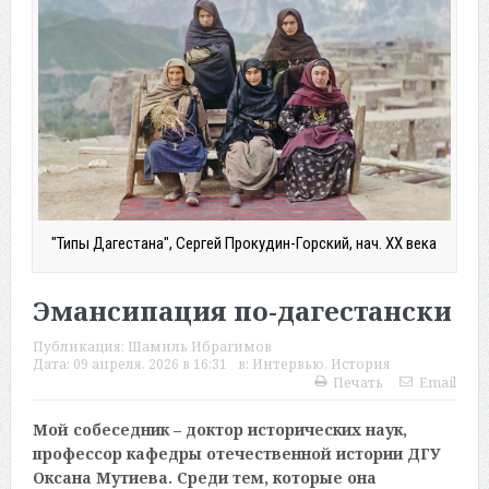
"Типы Дагестана", Сергей Прокудин-Горский, нач. ХХ века
Эмансипация по-дагестански
Публикация:
Шамиль Ибрагимов
Дата:
09 апреля, 2026 в 16:31
в:
Интервью
,
История
Печать
Email
Мой собеседник – доктор исторических наук,
профессор кафедры отечественной истории ДГУ
Оксана Мутиева. Среди тем, которые она