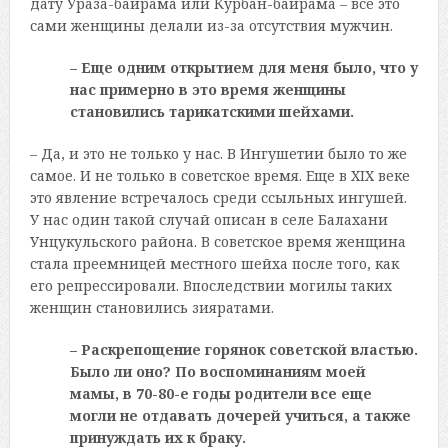
дату Ураза-байрама или Курбан-байрама – все это
сами женщины делали из-за отсутствия мужчин.
– Еще одним открытием для меня было, что у
нас примерно в это время женщины
становились тарикатскими шейхами.
– Да, и это не только у нас. В Ингушетии было то же
самое. И не только в советское время. Еще в XIX веке
это явление встречалось среди ссыльных ингушей.
У нас один такой случай описан в селе Балахани
Унцукульского района. В советское время женщина
стала преемницей местного шейха после того, как
его репрессировали. Впоследствии могилы таких
женщин становились зияратами.
– Раскрепощение горянок советской властью.
Было ли оно? По воспоминаниям моей
мамы, в 70-80-е годы родители все еще
могли не отдавать дочерей учиться, а также
принуждать их к браку.