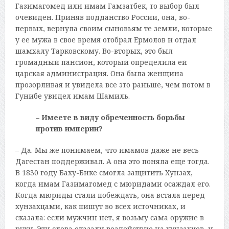
Газимагомед или имам Гамзатбек, то выбор был
очевиден. Приняв подданство России, она, во-
первых, вернула своим сыновьям те земли, которые
у ее мужа в свое время отобрал Ермолов и отдал
шамхалу Тарковскому. Во-вторых, это был
громадный пансион, который определила ей
царская администрация. Она была женщина
прозорливая и увидела все это раньше, чем потом в
Гунибе увидел имам Шамиль.
– Имеете в виду обреченность борьбы
против империи?
– Да. Мы же понимаем, что имамов даже не весь
Дагестан поддерживал. А она это поняла еще тогда.
В 1830 году Баху-Бике смогла защитить Хунзах,
когда имам Газимагомед с мюридами осаждал его.
Когда мюриды стали побеждать, она встала перед
хунзахцами, как пишут во всех источниках, и
сказала: если мужчин нет, я возьму сама оружие в
руки. Эти слова оказали воздействие на хунзахцев, и