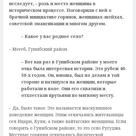
исследует, – роль и место женщины в
историческом процессе. Поговорили с ней о
брачной инициативе горянок, женщинах-шейхах,
советской эмансипации и многом другом.
– Какое у вас родное село?
– Мегеб, Гунибский район.
– Вот как раз в Гунибском районе у моего
отца была интересная история. Это рубеж 40-
50-х годов. Он, юноша, был по делам в той
стороне и наткнулся на женщин, которые
работали в поле. Они его схватили и
отхлестали прутьями по мягкому месту.
– Да, было такое. Это называется маскулинное
поведение женщин. Этим отличались жительницы
сел Ицари, Кули, а также кайтагские женщины. Если
говорить о Гунибском районе, то это село Ругуджа.
Местные горянки отличались физической