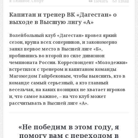
в:
Главное
,
Спорт
Печать
Email
Капитан и тренер ВК «Дагестан» о
выходе в Высшую лигу «А»
Волейбольный клуб «Дагестан» провел яркий
сезон, круша всех соперников, и закономерно
занял первое место в Высшей лиге «Б»,
пробившись во второй по силе дивизион
чемпионата России. Корреспондент «Молодежки»
встретился с тренером и капитаном команды
Магомедом Гайрбековым, чтобы выяснить, кто в
команде самый серьезный, а кто главный
весельчак, на каких позициях не хватает игроков
и, что самое важное, – на что клуб может
рассчитывать в Высшей лиге «А».
«Не победим в этом году, я
помогу вам с переходом в