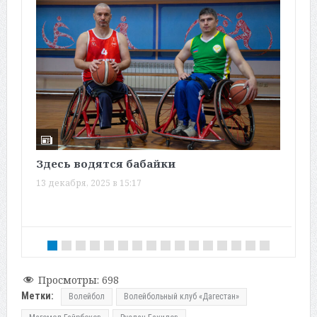
Здесь водятся бабайки
«
ш
13 декабря, 2025 в 15:17
д
1
Просмотры:
698
Метки:
Волейбол
Волейбольный клуб «Дагестан»