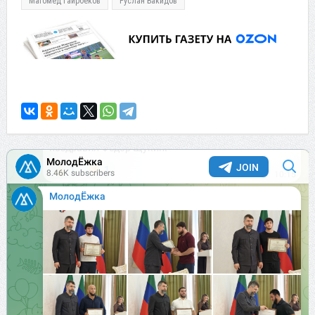
Магомед Гайрбеков
Руслан Бакидов