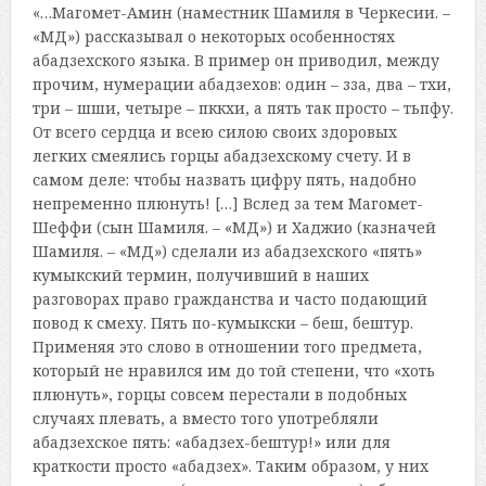
«…Магомет-Амин (наместник Шамиля в Черкесии. –
«МД») рассказывал о некоторых особенностях
абадзехского языка. В пример он приводил, между
прочим, нумерации абадзехов: один – зза, два – тхи,
три – шши, четыре – пккхи, а пять так просто – тьпфу.
От всего сердца и всею силою своих здоровых
легких смеялись горцы абадзехскому счету. И в
самом деле: чтобы назвать цифру пять, надобно
непременно плюнуть! […] Вслед за тем Магомет-
Шеффи (сын Шамиля. – «МД») и Хаджио (казначей
Шамиля. – «МД») сделали из абадзехского «пять»
кумыкский термин, получивший в наших
разговорах право гражданства и часто подающий
повод к смеху. Пять по-кумыкски – беш, бештур.
Применяя это слово в отношении того предмета,
который не нравился им до той степени, что «хоть
плюнуть», горцы совсем перестали в подобных
случаях плевать, а вместо того употребляли
абадзехское пять: «абадзех-бештур!» или для
краткости просто «абадзех». Таким образом, у них