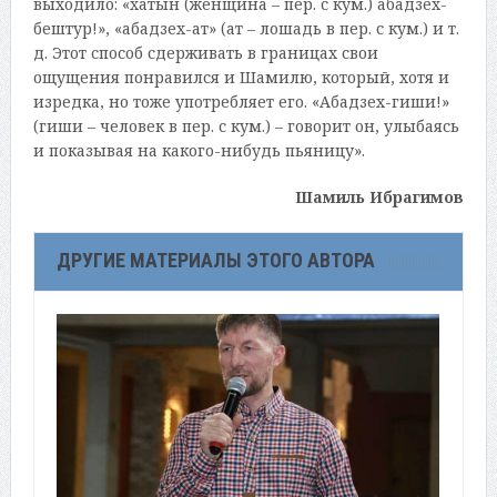
выходило: «хатын (женщина – пер. с кум.) абадзех-
бештур!», «абадзех-ат» (ат – лошадь в пер. с кум.) и т.
д. Этот способ сдерживать в границах свои
ощущения понравился и Шамилю, который, хотя и
изредка, но тоже употребляет его. «Абадзех-гиши!»
(гиши – человек в пер. с кум.) – говорит он, улыбаясь
и показывая на какого-нибудь пьяницу».
Шамиль Ибрагимов
ДРУГИЕ МАТЕРИАЛЫ ЭТОГО АВТОРА