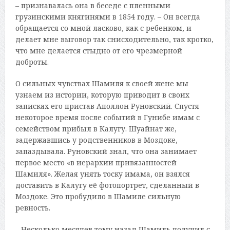
– признавалась она в беседе с пленными
грузинскими княгинями в 1854 году. – Он всегда
обращается со мной ласково, как с ребенком, и
делает мне выговор так снисходительно, так кротко,
что мне делается стыдно от его чрезмерной
доброты.
О сильных чувствах Шамиля к своей жене мы
узнаем из истории, которую приводит в своих
записках его пристав Аполлон Руновский. Спустя
некоторое время после событий в Гунибе имам с
семейством прибыл в Калугу. Шуайнат же,
задержавшись у родственников в Моздоке,
запаздывала. Руновский знал, что она занимает
первое место «в иерархии привязанностей
Шамиля». Желая унять тоску имама, он взялся
доставить в Калугу её фотопортрет, сделанный в
Моздоке. Это пробудило в Шамиле сильную
ревность.
– Несколько месяцев тому назад Шамиль получил с