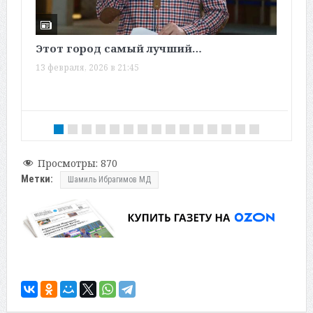
Этот город самый лучший…
Э
13 февраля, 2026 в 21:45
0
Просмотры:
870
Метки:
Шамиль Ибрагимов МД