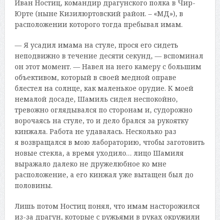
Иван Ностиц, командир драгунского полка в Чир-
Юрте (ныне Кизилюртовский район. – «МД»), в
расположении которого тогда пребывал имам.
— Я усадил имама на стуле, прося его сидеть
неподвижно в течение десяти секунд, — вспоминал
он этот момент. — Навел на него камеру с большим
объективом, который в своей медной оправе
блестел на солнце, как маленькое орудие. К моей
немалой досаде, Шамиль сидел неспокойно,
тревожно оглядывался по сторонам и, судорожно
ворочаясь на стуле, то и дело брался за рукоятку
кинжала. Работа не удавалась. Несколько раз
я возвращался в мою лабораторию, чтобы заготовить
новые стекла, а время уходило… лицо Шамиля
выражало далеко не дружелюбное ко мне
расположение, а его кинжал уже вытащен был до
половины.
Лишь потом Ностиц понял, что имам насторожился
из-за драгун, которые с ружьями в руках окружили