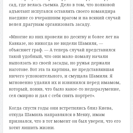
сад, где велась съемка. Дело в том, что полковой
адъютант испугался оставлять своего командира
наедине со вчерашним врагом и на всякий случай
велел драгунам организовать засаду.
«Многие из них провели по десятку и более лет на
Кавказе, но никогда не видели Шамиля, —
объясняет граф. — А теперь случай представился
такой удобный, что они мало-помалу начали
выползать из своей засады, но ружья держали
наготове. Вот эта та картина, не представлявшая
ничего успокоительного, и смущала Шамиля. Я
мгновенно удалил их и извинился перед имамом,
который, поняв, что было какое-то недоразумение,
сел смирно и дал с себя снять портрет».
Когда спустя годы они встретились близ Киева,
откуда Шамиль направлялся в Мекку, имам
признался, что в тот момент он был уверен, что его
хотят лишить жизни.