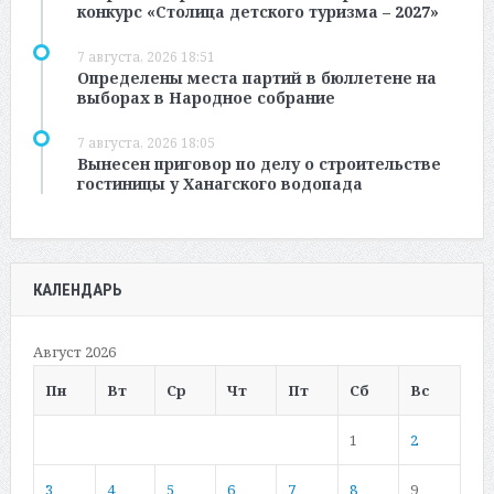
конкурс «Столица детского туризма – 2027»
7 августа, 2026 18:51
Определены места партий в бюллетене на
выборах в Народное собрание
7 августа, 2026 18:05
Вынесен приговор по делу о строительстве
гостиницы у Ханагского водопада
КАЛЕНДАРЬ
Август 2026
Пн
Вт
Ср
Чт
Пт
Сб
Вс
1
2
3
4
5
6
7
8
9