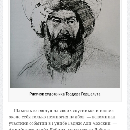
Рисунок художника Теодора Горшельта
— Шамиль взглянул на своих спутников и нашел
около себя только немногих наибов, — вспоминал
участник событий в Гунибе Гаджи Али Чохский. —
Андийского наиба Дебира, хунзахского Дебира,