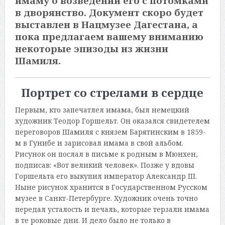
имаму о возведении его с потомками
в дворянство. Документ скоро будет
выставлен в Нацмузее Дагестана, а
пока предлагаем вашему вниманию
некоторые эпизоды из жизни
Шамиля.
Портрет со стрелами в сердце
Первым, кто запечатлел имама, был немецкий
художник Теодор Горшельт. Он оказался свидетелем
переговоров Шамиля с князем Барятинским в 1859-
м в Гунибе и зарисовал имама в свой альбом.
Рисунок он послал в письме к родным в Мюнхен,
подписав: «Вот великий человек». Позже у вдовы
Горшельта его выкупил император Александр III.
Ныне рисунок хранится в Государственном Русском
музее в Санкт-Петербурге. Художник очень точно
передал усталость и печаль, которые терзали имама
в те роковые дни. И дело было не только в