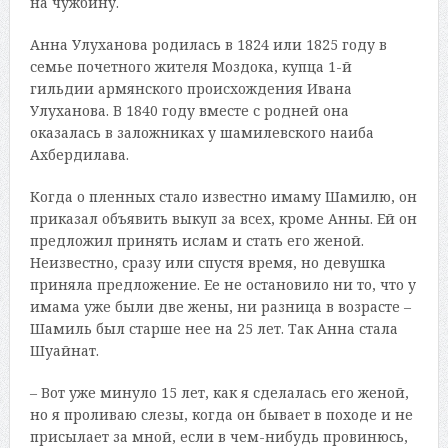
на чужбину.
Анна Улуханова родилась в 1824 или 1825 году в
семье почетного жителя Моздока, купца 1-й
гильдии армянского происхождения Ивана
Улуханова. В 1840 году вместе с родней она
оказалась в заложниках у шамилевского наиба
Ахбердилава.
Когда о пленных стало известно имаму Шамилю, он
приказал объявить выкуп за всех, кроме Анны. Ей он
предложил принять ислам и стать его женой.
Неизвестно, сразу или спустя время, но девушка
приняла предложение. Ее не остановило ни то, что у
имама уже были две жены, ни разница в возрасте –
Шамиль был старше нее на 25 лет. Так Анна стала
Шуайнат.
– Вот уже минуло 15 лет, как я сделалась его женой,
но я проливаю слезы, когда он бывает в походе и не
присылает за мной, если в чем-нибудь провинюсь,