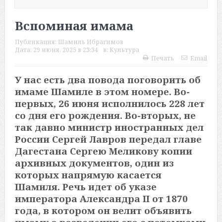
Вспоминая имама
Публикация:
Шамиль Ибрагимов
Дата:
29 июня, 2025 в 23:34
в:
Культура
Печать
Email
У нас есть два повода поговорить об
имаме Шамиле в этом номере. Во-
первых, 26 июня исполнилось 228 лет
со дня его рождения. Во-вторых, не
так давно министр иностранных дел
России Сергей Лавров передал главе
Дагестана Сергею Меликову копии
архивных документов, один из
которых напрямую касается
Шамиля. Речь идет об указе
императора Александра II от 1870
года, в котором он велит объявить